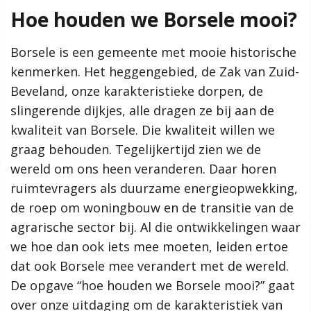
de gemeenteraad.
Hoe houden we Borsele mooi?
Meer informatie
Borsele is een gemeente met mooie historische
kenmerken. Het heggengebied, de Zak van Zuid-
Waarom een omgevingsvisie?
Hoe werkt de website?
Beveland, onze karakteristieke dorpen, de
Proces en participatie
slingerende dijkjes, alle dragen ze bij aan de
Relatie en samenhang met andere visies en beleid
kwaliteit van Borsele. Die kwaliteit willen we
Van visie naar uitvoering
graag behouden. Tegelijkertijd zien we de
wereld om ons heen veranderen. Daar horen
Zoeken
ruimtevragers als duurzame energieopwekking,
de roep om woningbouw en de transitie van de
agrarische sector bij. Al die ontwikkelingen waar
Kernkwaliteiten
we hoe dan ook iets mee moeten, leiden ertoe
Het landelijke karakter van Borsele
dat ook Borsele mee verandert met de wereld.
Het economische karakter
De opgave “hoe houden we Borsele mooi?” gaat
Het sociale karakter
over onze uitdaging om de karakteristiek van