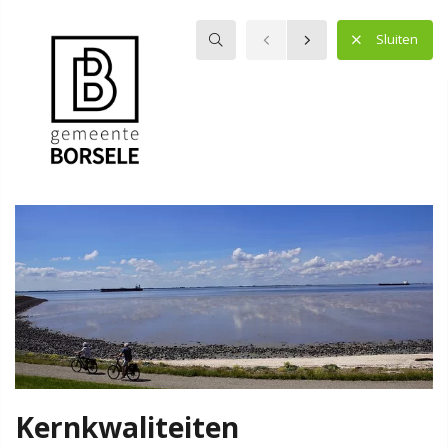
Zoeken
Sluiten
Welkom op de website van de omgevingsvisie van de gemeente
Borsele!
Vanaf april 2021 is stapsgewijs toegewerkt naar dit document.
De fysieke leefomgeving van en in Borsele is in kaart gebracht.
De trends, ontwikkelingen en opgaven zijn benoemd en de
koers voor de toekomst van Borsele is bepaald. Hierbij zijn
inwoners, stakeholders, de ambtelijke organisatie en de
gemeenteraad op meerdere momenten geconsulteerd. De
Kernkwaliteiten
omgevingsvisie is op 5 oktober 2023 gewijzigd vastgesteld door