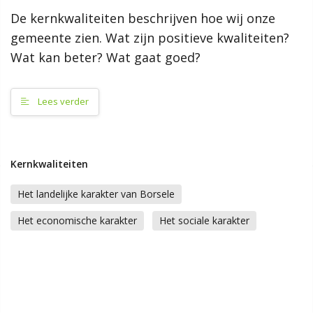
de gemeenteraad.
De kernkwaliteiten beschrijven hoe wij onze
gemeente zien. Wat zijn positieve kwaliteiten?
Meer informatie
Wat kan beter? Wat gaat goed?
Waarom een omgevingsvisie?
Hoe werkt de website?
Lees verder
Proces en participatie
Relatie en samenhang met andere visies en beleid
Van visie naar uitvoering
Kernkwaliteiten
Zoeken
Het landelijke karakter van Borsele
Het economische karakter
Het sociale karakter
Kernkwaliteiten
Het landelijke karakter van Borsele
Het economische karakter
Het sociale karakter