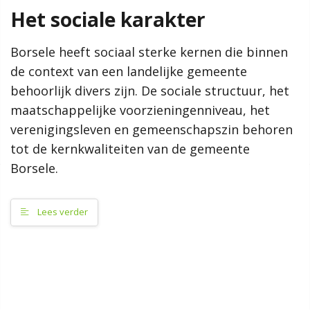
de gemeenteraad.
Het sociale karakter
Meer informatie
Borsele heeft sociaal sterke kernen die binnen
de context van een landelijke gemeente
Waarom een omgevingsvisie?
Hoe werkt de website?
behoorlijk divers zijn. De sociale structuur, het
Proces en participatie
maatschappelijke voorzieningenniveau, het
Relatie en samenhang met andere visies en beleid
verenigingsleven en gemeenschapszin behoren
Van visie naar uitvoering
tot de kernkwaliteiten van de gemeente
Borsele.
Zoeken
Lees verder
Kernkwaliteiten
Het landelijke karakter van Borsele
Het economische karakter
Het sociale karakter